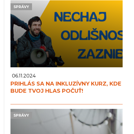
SPRÁVY
06.11.2024
PRIHLÁS SA NA INKLUZÍVNY KURZ, KDE
BUDE TVOJ HLAS POČUŤ!
SPRÁVY