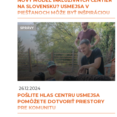
NOVÝ MODEL INKLUZÍVNYCH CENTIER
NA SLOVENSKU? USMEJSA V
PIEŠŤANOCH MÔŽE BYŤ INŠPIRÁCIOU
SPRÁVY
26.12.2024
POŠLITE HLAS CENTRU USMEJSA
POMÔŽETE DOTVORIŤ PRIESTORY
PRE KOMUNITU