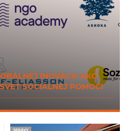
OBÁLNEJ INOVÁCII: AKO
 SVET SOCIÁLNEJ POMOCI
SPRÁVY