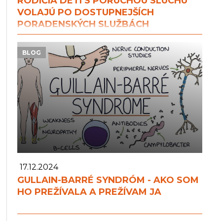
RODIČIA DETÍ S PORUCHOU SLUCHU
VOLAJÚ PO DOSTUPNEJŠÍCH
PORADENSKÝCH SLUŽBÁCH
BLOG
17.12.2024
GULLAIN-BARRÉ SYNDRÓM - AKO SOM
HO PREŽÍVALA A PREŽÍVAM JA