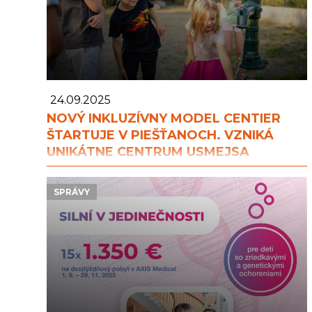
24.09.2025
NOVÝ INKLUZÍVNY MODEL CENTIER
ŠTARTUJE V PIEŠŤANOCH. VZNIKÁ
UNIKÁTNE CENTRUM USMEJSA
SPRÁVY