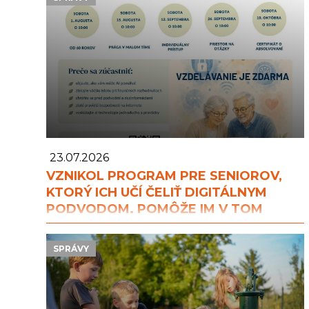
23.07.2026
VZNIKOL PROGRAM PRE SENIOROV,
KTORÝ ICH UČÍ ČELIŤ DIGITÁLNYM
PODVODOM. POMÔŽE IM V TOM
UMELÁ INTELIGENCIA
SPRÁVY