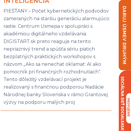
INTELIGENCIA
PIEŠŤANY – Počet kybernetických podvodov
zameraných na staršiu generáciu alarmujúco
rastie. Centrum Usmejsa v spolupráci s
akadémiou digitálneho vzdelávania
DIGISTART.sk preto reaguje na tento
nepriaznivý trend a spúšťa sériu piatich
bezplatných praktických workshopov s
názvom „Ako sa nenechať oklamať: AI ako
pomocník pri finančných rozhodnutiach“.
Tento dôležitý vzdelávací projekt je
realizovaný s finančnou podporou Nadácie
Národnej banky Slovenska v rámci Grantovej
výzvy na podporu malých proj