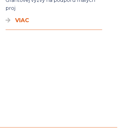
Grantovej výzvy na podporu malých
proj
VIAC