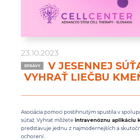
23.10.2023
V JESENNEJ SÚŤ
SPRÁVY
VYHRAŤ LIEČBU KME
Asociácia pomoci postihnutým spustila v spolup
súťaž. Vyhrať môžete
intravenóznu aplikáciu
predstavuje jednu z najmodernejších a skuto
ochorení.