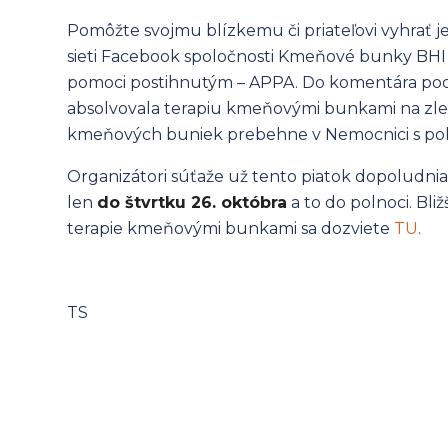
Pomôžte svojmu blízkemu či priateľovi vyhrať jed
sieti Facebook spoločnosti Kmeňové bunky BHI S
pomoci postihnutým – APPA. Do komentára pod
absolvovala terapiu kmeňovými bunkami na zlep
kmeňových buniek prebehne v Nemocnici s poli
Organizátori súťaže už tento piatok dopoludnia
len
do štvrtku 26. októbra
a to do polnoci. Bli
terapie kmeňovými bunkami sa dozviete
TU
.
TS