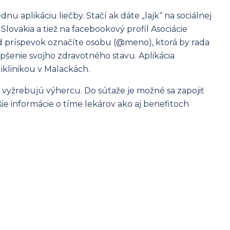
nu aplikáciu liečby. Stačí ak dáte „lajk“ na sociálnej
lovakia a tiež na facebookový profil Asociácie
 príspevok označíte osobu (@meno), ktorá by rada
šenie svojho zdravotného stavu. Aplikácia
klinikou v Malackách.
 vyžrebujú výhercu. Do súťaže je možné sa zapojiť
žšie informácie o tíme lekárov ako aj benefitoch