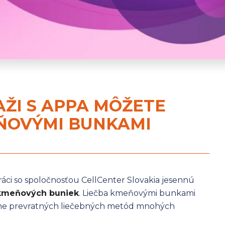
AŽI S APPA MÔŽETE
ŇOVÝMI BUNKAMI
ráci so spoločnosťou CellCenter Slovakia jesennú
 kmeňových buniek
. Liečba kmeňovými bunkami
čne prevratných liečebných metód mnohých