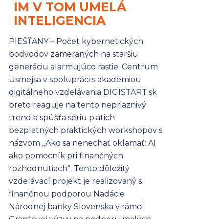
IM V TOM UMELÁ
INTELIGENCIA
PIEŠŤANY – Počet kybernetických
podvodov zameraných na staršiu
generáciu alarmujúco rastie. Centrum
Usmejsa v spolupráci s akadémiou
digitálneho vzdelávania DIGISTART.sk
preto reaguje na tento nepriaznivý
trend a spúšťa sériu piatich
bezplatných praktických workshopov s
názvom „Ako sa nenechať oklamať: AI
ako pomocník pri finančných
rozhodnutiach“. Tento dôležitý
vzdelávací projekt je realizovaný s
finančnou podporou Nadácie
Národnej banky Slovenska v rámci