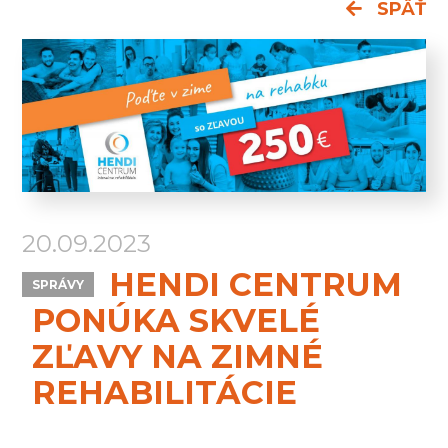
SPÄŤ
projekty
výročné
správy
staň
sa
darcom
20.09.2023
HENDI CENTRUM
SPRÁVY
PONÚKA SKVELÉ
ZĽAVY NA ZIMNÉ
REHABILITÁCIE