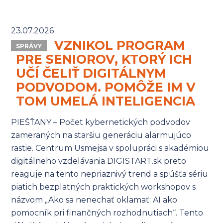
23.07.2026
VZNIKOL PROGRAM
SPRÁVY
PRE SENIOROV, KTORÝ ICH
UČÍ ČELIŤ DIGITÁLNYM
PODVODOM. POMÔŽE IM V
TOM UMELÁ INTELIGENCIA
PIEŠŤANY – Počet kybernetických podvodov
zameraných na staršiu generáciu alarmujúco
rastie. Centrum Usmejsa v spolupráci s akadémiou
digitálneho vzdelávania DIGISTART.sk preto
reaguje na tento nepriaznivý trend a spúšťa sériu
piatich bezplatných praktických workshopov s
názvom „Ako sa nenechať oklamať: AI ako
pomocník pri finančných rozhodnutiach“. Tento