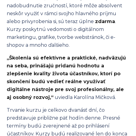
nadobudnutie zručností, ktoré môže absolvent
neskôr využiť v rámci svojho hlavného príjmu
alebo privyrobenia si, sú teraz úplne
zdarma
.
Kurzy poskytnú vedomosti o digitálnom
marketingu, grafike, tvorbe webstránok, či e-
shopov a mnoho ďalšieho.
„Školenia sú efektívne a praktické, nadväzujú
na seba, prinášajú pridanú hodnotu a
zlepšenie kvality života účastníkov, ktorí po
skončení budú vedieť reálne využívať
digitálne nástroje pre svoj profesionálny, ale
aj osobný rozvoj,“
uviedla Karolína Mičková.
Trvanie kurzu je celkovo dvanásť dní, čo
predstavuje približne päť hodín denne. Presné
termíny budú zverejnené až po prihlásení
účastníkov. Kurzy budú realizované len do konca