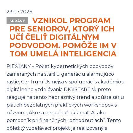
23.07.2026
VZNIKOL PROGRAM
SPRÁVY
PRE SENIOROV, KTORÝ ICH
UČÍ ČELIŤ DIGITÁLNYM
PODVODOM. POMÔŽE IM V
TOM UMELÁ INTELIGENCIA
PIEŠŤANY – Počet kybernetických podvodov
zameraných na staršiu generáciu alarmujúco
rastie. Centrum Usmejsa v spolupráci s akadémiou
digitálneho vzdelávania DIGISTART.sk preto
reaguje na tento nepriaznivý trend a spúšťa sériu
piatich bezplatných praktických workshopov s
názvom „Ako sa nenechať oklamať: AI ako
pomocník pri finančných rozhodnutiach“. Tento
dôležitý vzdelávací projekt je realizovaný s