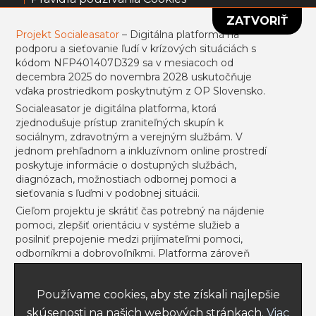
ZATVORIŤ
Všeobecné obchodné podmienky
Projekt Socialeasator
– Digitálna platforma na
podporu a sieťovanie ľudí v krízových situáciách s
Informácie k portálu usmevpredruhych.sk
kódom NFP401407D329 sa v mesiacoch od
decembra 2025 do novembra 2028 uskutočňuje
Projekt sa uskutočňuje vďaka prostriedkom
vďaka prostriedkom poskytnutým z OP Slovensko.
poskytnutým z ESF.
Socialeasator je digitálna platforma, ktorá
zjednodušuje prístup zraniteľných skupín k
sociálnym, zdravotným a verejným službám. V
jednom prehľadnom a inkluzívnom online prostredí
Prihlásiť sa
Registrovať
poskytuje informácie o dostupných službách,
diagnózach, možnostiach odbornej pomoci a
sieťovania s ľuďmi v podobnej situácii.
Cieľom projektu je skrátiť čas potrebný na nájdenie
pomoci, zlepšiť orientáciu v systéme služieb a
NEWSLETTER
posilniť prepojenie medzi prijímateľmi pomoci,
odborníkmi a dobrovoľníkmi. Platforma zároveň
podporí informovanosť o inklúzii, sociálnej integrácii
a duševnom zdraví prostredníctvom komunitných
Používame cookies, aby ste získali najlepšie
funkcií, článkov a podcastov.
Poslať
skúsenosti na našich webových stránkach.
Viac
Výsledkom bude vyššia spokojnosť používateľov,