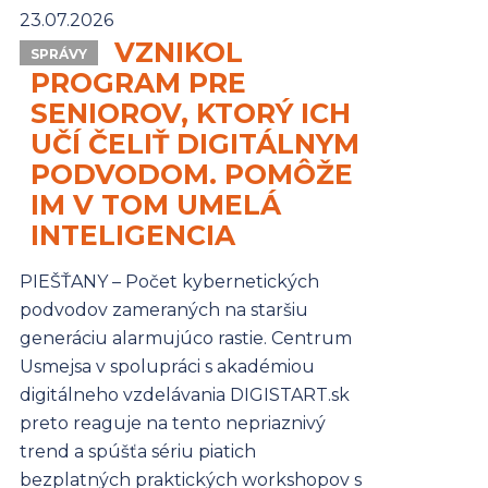
23.07.2026
VZNIKOL
SPRÁVY
PROGRAM PRE
SENIOROV, KTORÝ ICH
UČÍ ČELIŤ DIGITÁLNYM
PODVODOM. POMÔŽE
IM V TOM UMELÁ
INTELIGENCIA
PIEŠŤANY – Počet kybernetických
podvodov zameraných na staršiu
generáciu alarmujúco rastie. Centrum
Usmejsa v spolupráci s akadémiou
digitálneho vzdelávania DIGISTART.sk
preto reaguje na tento nepriaznivý
trend a spúšťa sériu piatich
bezplatných praktických workshopov s