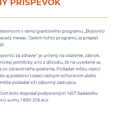
NÝ PRÍSPEVOK
oistencom v rámci grantového programu „Bojovníci
necelý mesiac. Cieľom tohto programu je prispieť
dí.
vníci za zdravie“ je určený na ošatenie, zákrok,
tníckej pomôcky, a to z dôvodu, že na uvedené sa
 zo zdravotného poistenia. Požiadať môžu všetci
ale aj poistenci trpiaci vážnym ochorením alebo
 môže požiadať ich zákonný zástupca.
čom bolo doposiaľ podporených 1457 žiadateľov.
ovú sumu 1 890 206 eur.