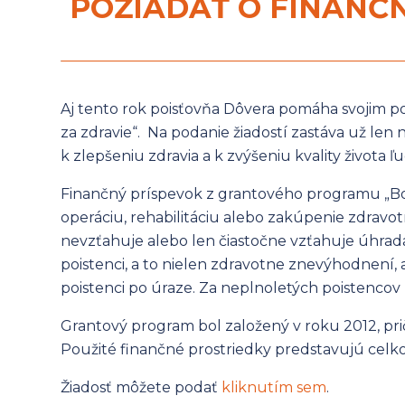
POŽIADAŤ O FINANČ
Aj tento rok poisťovňa Dôvera pomáha svojim p
za zdravie“. Na podanie žiadostí zastáva už len 
k zlepšeniu zdravia a k zvýšeniu kvality života ľu
Finančný príspevok z grantového programu „Bojo
operáciu, rehabilitáciu alebo zakúpenie zdravo
nevzťahuje alebo len čiastočne vzťahuje úhrada
poistenci, a to nielen zdravotne znevýhodnení, 
poistenci po úraze. Za neplnoletých poistencov
Grantový program bol založený v roku 2012, pri
Použité finančné prostriedky predstavujú celk
Žiadosť môžete podať
kliknutím sem
.