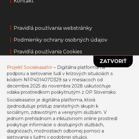
Kontakt
Pravidlá používania webstránky
Podmienky ochrany osobných údajov
Pravidlá používania Cookies
ZATVORIŤ
Všeobecné obchodné podmienky
Projekt Socialeasator
– Digitálna platforma na
podporu a sieťovanie ľudí v krízových situáciách s
Informácie k portálu usmevpredruhych.sk
kódom NFP401407D329 sa v mesiacoch od
decembra 2025 do novembra 2028 uskutočňuje
Projekt sa uskutočňuje vďaka prostriedkom
vďaka prostriedkom poskytnutým z OP Slovensko.
poskytnutým z ESF.
Socialeasator je digitálna platforma, ktorá
zjednodušuje prístup zraniteľných skupín k
sociálnym, zdravotným a verejným službám. V
jednom prehľadnom a inkluzívnom online prostredí
Prihlásiť sa
Registrovať
poskytuje informácie o dostupných službách,
diagnózach, možnostiach odbornej pomoci a
sieťovania s ľuďmi v podobnej situácii.