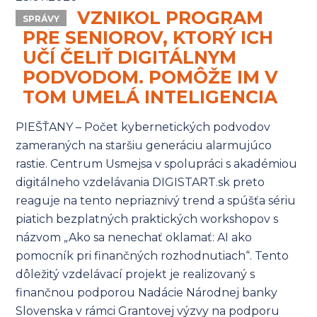
VZNIKOL PROGRAM
SPRÁVY
PRE SENIOROV, KTORÝ ICH
UČÍ ČELIŤ DIGITÁLNYM
PODVODOM. POMÔŽE IM V
TOM UMELÁ INTELIGENCIA
PIEŠŤANY – Počet kybernetických podvodov
zameraných na staršiu generáciu alarmujúco
rastie. Centrum Usmejsa v spolupráci s akadémiou
digitálneho vzdelávania DIGISTART.sk preto
reaguje na tento nepriaznivý trend a spúšťa sériu
piatich bezplatných praktických workshopov s
názvom „Ako sa nenechať oklamať: AI ako
pomocník pri finančných rozhodnutiach“. Tento
dôležitý vzdelávací projekt je realizovaný s
finančnou podporou Nadácie Národnej banky
Slovenska v rámci Grantovej výzvy na podporu