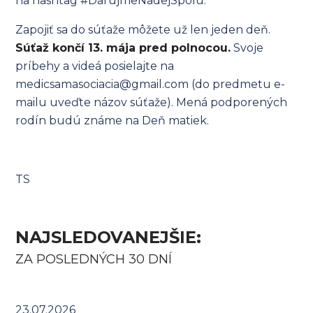
na hashtag #DarujmeNadejSpolu.
Zapojiť sa do súťaže môžete už len jeden deň.
Súťaž končí 13. mája pred polnocou.
Svoje
príbehy a videá posielajte na
medicsamasociacia@gmail.com (do predmetu e-
mailu uveďte názov súťaže). Mená podporených
rodín budú známe na Deň matiek.
TS
NAJSLEDOVANEJŠIE:
ZA POSLEDNÝCH 30 DNÍ
23.07.2026