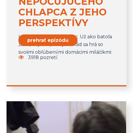
NEPOČUJÚCEHO
CHLAPCA Z JEHO
PERSPEKTÍVY
Louis je 10-ročný chlapec. Už ako batoľa
prehrať epizódu
zistili, že je nepočujúci. Rád sa hrá so
svojimi obľúbenými domácimi miláčikmi:
3918 pozretí
slimákmi. Stále však musí čeliť výzvam v
rámci školy...