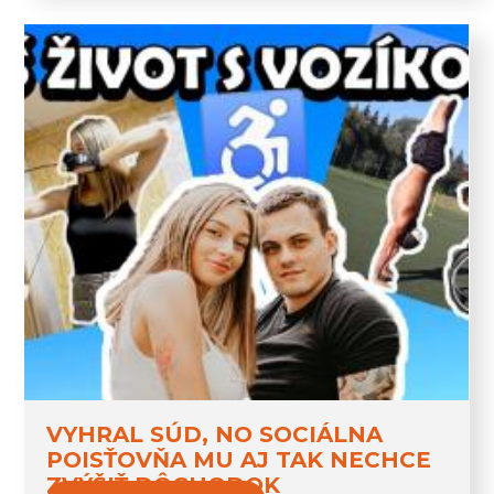
VYHRAL SÚD, NO SOCIÁLNA
POISŤOVŇA MU AJ TAK NECHCE
ZVÝŠIŤ DÔCHODOK