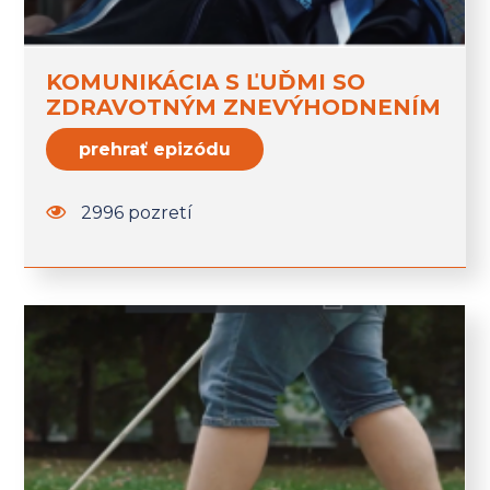
KOMUNIKÁCIA S ĽUĎMI SO
ZDRAVOTNÝM ZNEVÝHODNENÍM
prehrať epizódu
2996 pozretí