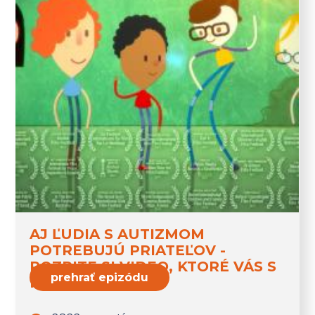
AJ ĽUDIA S AUTIZMOM
POTREBUJÚ PRIATEĽOV -
POZRITE SI VIDEO, KTORÉ VÁS S
prehrať epizódu
NIMI ZBLÍŽI