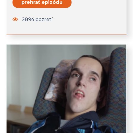
prehrať epizódu
2894 pozretí