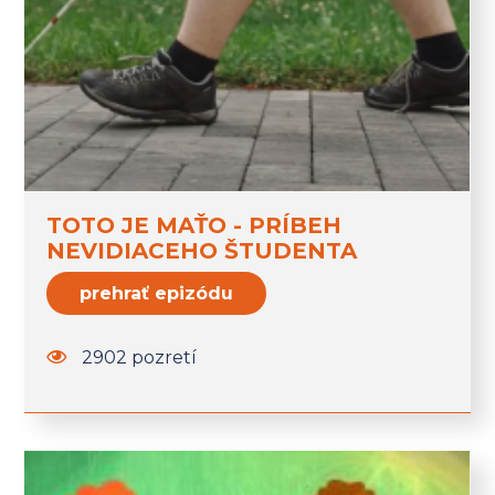
TOTO JE MAŤO - PRÍBEH
NEVIDIACEHO ŠTUDENTA
prehrať epizódu
2902 pozretí