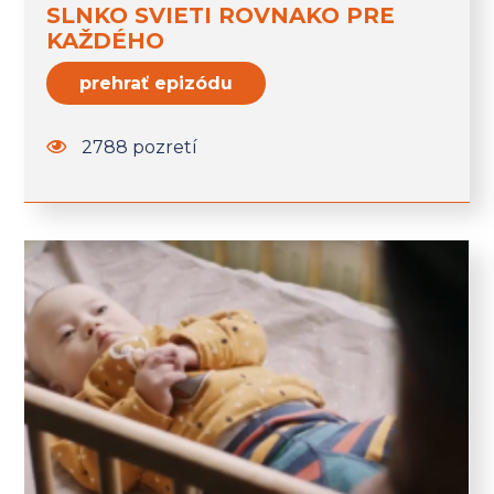
SLNKO SVIETI ROVNAKO PRE
KAŽDÉHO
prehrať epizódu
2788 pozretí