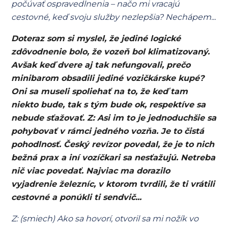
počúvať ospravedlnenia – načo mi vracajú
cestovné, keď svoju služby nezlepšia? Nechápem...
Doteraz som si myslel, že jediné logické
zdôvodnenie bolo, že vozeň bol klimatizovaný.
Avšak keď dvere aj tak nefungovali, prečo
minibarom obsadili jediné vozičkárske kupé?
Oni sa museli spoliehať na to, že keď tam
niekto bude, tak s tým bude ok, respektíve sa
nebude sťažovať. Z: Asi im to je jednoduchšie sa
pohybovať v rámci jedného vozňa. Je to čistá
pohodlnosť. Český revízor povedal, že je to nich
bežná prax a iní vozíčkari sa nesťažujú. Netreba
nič viac povedať. Najviac ma dorazilo
vyjadrenie železníc, v ktorom tvrdili, že ti vrátili
cestovné a ponúkli ti sendvič...
Z: (smiech) Ako sa hovorí, otvoril sa mi nožík vo