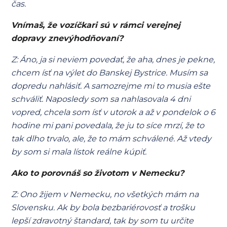
čas.
Vnímaš, že vozíčkari sú v rámci verejnej
dopravy znevýhodňovaní?
Z: Áno, ja si neviem povedať, že aha, dnes je pekne,
chcem ísť na výlet do Banskej Bystrice. Musím sa
dopredu nahlásiť. A samozrejme mi to musia ešte
schváliť. Naposledy som sa nahlasovala 4 dni
vopred, chcela som ísť v utorok a až v pondelok o 6
hodine mi pani povedala, že ju to síce mrzí, že to
tak dlho trvalo, ale, že to mám schválené. Až vtedy
by som si mala lístok reálne kúpiť.
Ako to porovnáš so životom v Nemecku?
Z: Ono žijem v Nemecku, no všetkých mám na
Slovensku. Ak by bola bezbariérovosť a trošku
lepší zdravotný štandard, tak by som tu určite