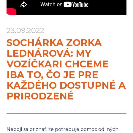
projekty
výročné
správy
23.09.2022
staň
sa
SOCHÁRKA ZORKA
darcom
LEDNÁROVÁ: MY
VOZÍČKARI CHCEME
IBA TO, ČO JE PRE
KAŽDÉHO DOSTUPNÉ A
PRIRODZENÉ
Nebojí sa priznať, že potrebuje pomoc od iných.