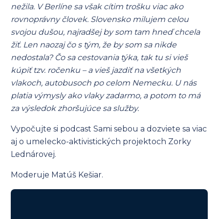
nežila. V Berlíne sa však cítim trošku viac ako
rovnoprávny človek. Slovensko milujem celou
svojou dušou, najradšej by som tam hneď chcela
žiť. Len naozaj čo s tým, že by som sa nikde
nedostala? Čo sa cestovania týka, tak tu si vieš
kúpiť tzv. ročenku – a vieš jazdiť na všetkých
vlakoch, autobusoch po celom Nemecku. U nás
platia výmysly ako vlaky zadarmo, a potom to má
za výsledok zhoršujúce sa služby.
Vypočujte si podcast Sami sebou a dozviete sa viac
aj o umelecko-aktivistických projektoch Zorky
Lednárovej.
Moderuje Matúš Kešiar.