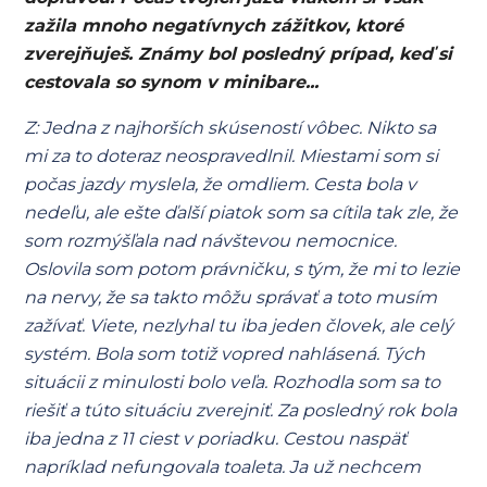
zažila mnoho negatívnych zážitkov, ktoré
zverejňuješ. Známy bol posledný prípad, keď si
cestovala so synom v minibare...
Z: Jedna z najhorších skúseností vôbec. Nikto sa
mi za to doteraz neospravedlnil. Miestami som si
počas jazdy myslela, že omdliem. Cesta bola v
nedeľu, ale ešte ďalší piatok som sa cítila tak zle, že
som rozmýšľala nad návštevou nemocnice.
Oslovila som potom právničku, s tým, že mi to lezie
na nervy, že sa takto môžu správať a toto musím
zažívať. Viete, nezlyhal tu iba jeden človek, ale celý
systém. Bola som totiž vopred nahlásená. Tých
situácii z minulosti bolo veľa. Rozhodla som sa to
riešiť a túto situáciu zverejniť. Za posledný rok bola
iba jedna z 11 ciest v poriadku. Cestou naspäť
napríklad nefungovala toaleta. Ja už nechcem