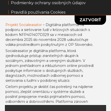
Podmienky ochrany osobných údajov
Pravidlá používania Cookies
ZATVORIŤ
Všeobecné obchodné podmienky
Projekt Socialeasator
– Digitálna platforma na
podporu a sieťovanie ľudí v krízových situáciách s
Informácie k portálu usmevpredruhych.sk
kódom NFP401407D329 sa v mesiacoch od
decembra 2025 do novembra 2028 uskutočňuje
Projekt sa uskutočňuje vďaka prostriedkom
vďaka prostriedkom poskytnutým z OP Slovensko.
poskytnutým z ESF.
Socialeasator je digitálna platforma, ktorá
zjednodušuje prístup zraniteľných skupín k
sociálnym, zdravotným a verejným službám. V
jednom prehľadnom a inkluzívnom online prostredí
Prihlásiť sa
Registrovať
poskytuje informácie o dostupných službách,
diagnózach, možnostiach odbornej pomoci a
sieťovania s ľuďmi v podobnej situácii.
Cieľom projektu je skrátiť čas potrebný na nájdenie
pomoci, zlepšiť orientáciu v systéme služieb a
NEWSLETTER
posilniť prepojenie medzi prijímateľmi pomoci,
odborníkmi a dobrovoľníkmi. Platforma zároveň
podporí informovanosť o inklúzii, sociálnej integrácii