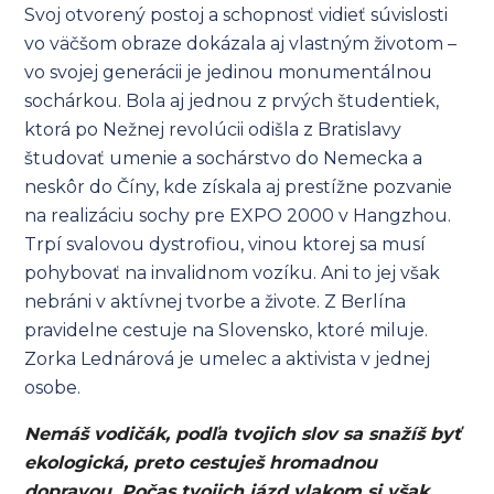
Svoj otvorený postoj a schopnosť vidieť súvislosti
vo väčšom obraze dokázala aj vlastným životom –
vo svojej generácii je jedinou monumentálnou
sochárkou. Bola aj jednou z prvých študentiek,
ktorá po Nežnej revolúcii odišla z Bratislavy
študovať umenie a sochárstvo do Nemecka a
neskôr do Číny, kde získala aj prestížne pozvanie
na realizáciu sochy pre EXPO 2000 v Hangzhou.
Trpí svalovou dystrofiou, vinou ktorej sa musí
pohybovať na invalidnom vozíku. Ani to jej však
nebráni v aktívnej tvorbe a živote. Z Berlína
pravidelne cestuje na Slovensko, ktoré miluje.
Zorka Lednárová je umelec a aktivista v jednej
osobe.
Nemáš vodičák, podľa tvojich slov sa snažíš byť
ekologická, preto cestuješ hromadnou
dopravou. Počas tvojich jázd vlakom si však