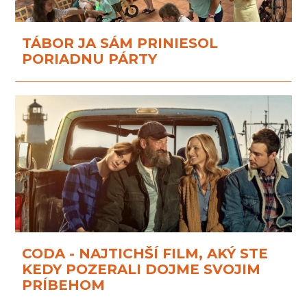
TÁBOR JA SÁM PRINIESOL
PORIADNU PÁRTY
CODA - NAJTICHŠÍ FILM, AKÝ STE
KEDY POZERALI DOJME SVOJIM
PRÍBEHOM