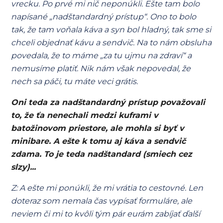
vrecku. Po prvé mi nič neponúkli. Ešte tam bolo
napísané „nadštandardný prístup“. Ono to bolo
tak, že tam voňala káva a syn bol hladný, tak sme si
chceli objednať kávu a sendvič. Na to nám obsluha
povedala, že to máme „za tu ujmu na zdraví“ a
nemusíme platiť. Nik nám však nepovedal, že
nech sa páči, tu máte veci grátis.
Oni teda za nadštandardný prístup považovali
to, že ťa nenechali medzi kuframi v
batožinovom priestore, ale mohla si byť v
minibare. A ešte k tomu aj káva a sendvič
zdama. To je teda nadštandard (smiech cez
slzy)...
Z: A ešte mi ponúkli, že mi vrátia to cestovné. Len
doteraz som nemala čas vypísať formuláre, ale
neviem či mi to kvôli tým pár eurám zabíjať ďalší