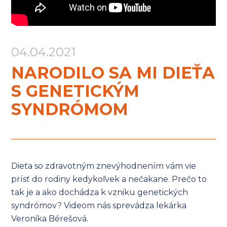
projekty
výročné
správy
04.04.2021
staň
sa
NARODILO SA MI DIEŤA
darcom
S GENETICKÝM
SYNDRÓMOM
Dieťa so zdravotným znevýhodnením vám vie
prísť do rodiny kedykoľvek a nečakane. Prečo to
tak je a ako dochádza k vzniku genetických
syndrómov? Videom nás sprevádza lekárka
Veronika Bérešová.