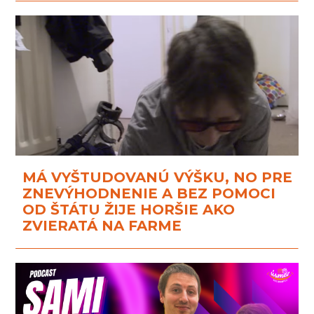
MÁ VYŠTUDOVANÚ VÝŠKU, NO PRE
ZNEVÝHODNENIE A BEZ POMOCI
OD ŠTÁTU ŽIJE HORŠIE AKO
ZVIERATÁ NA FARME