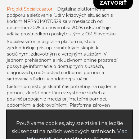
ZATVORIŤ
Všeobecné obchodné podmienky
Projekt Socialeasator
– Digitálna platforma na
podporu a sieťovanie ľudí v krízových situáciách s
Informácie k portálu usmevpredruhych.sk
kódom NFP401407D329 sa v mesiacoch od
decembra 2025 do novembra 2028 uskutočňuje
Projekt sa uskutočňuje vďaka prostriedkom
vďaka prostriedkom poskytnutým z OP Slovensko.
poskytnutým z ESF.
Socialeasator je digitálna platforma, ktorá
zjednodušuje prístup zraniteľných skupín k
sociálnym, zdravotným a verejným službám. V
jednom prehľadnom a inkluzívnom online prostredí
Prihlásiť sa
Registrovať
poskytuje informácie o dostupných službách,
diagnózach, možnostiach odbornej pomoci a
sieťovania s ľuďmi v podobnej situácii.
Cieľom projektu je skrátiť čas potrebný na nájdenie
pomoci, zlepšiť orientáciu v systéme služieb a
NEWSLETTER
posilniť prepojenie medzi prijímateľmi pomoci,
odborníkmi a dobrovoľníkmi. Platforma zároveň
podporí informovanosť o inklúzii, sociálnej integrácii
a duševnom zdraví prostredníctvom komunitných
Používame cookies, aby ste získali najlepšie
funkcií, článkov a podcastov.
Poslať
skúsenosti na našich webových stránkach.
Viac
Výsledkom bude vyššia spokojnosť používateľov,
nižší stres pri hľadaní podpory, posilnenie