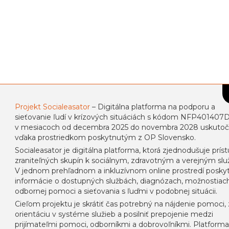
Projekt Socialeasator
– Digitálna platforma na podporu a
sieťovanie ľudí v krízových situáciách s kódom NFP401407
v mesiacoch od decembra 2025 do novembra 2028 uskutoč
vďaka prostriedkom poskytnutým z OP Slovensko.
Socialeasator je digitálna platforma, ktorá zjednodušuje prís
zraniteľných skupín k sociálnym, zdravotným a verejným sl
V jednom prehľadnom a inkluzívnom online prostredí posky
informácie o dostupných službách, diagnózach, možnostiac
odbornej pomoci a sieťovania s ľuďmi v podobnej situácii.
Cieľom projektu je skrátiť čas potrebný na nájdenie pomoci, 
orientáciu v systéme služieb a posilniť prepojenie medzi
prijímateľmi pomoci, odborníkmi a dobrovoľníkmi. Platform