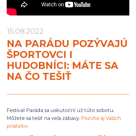
projekty
výročné
správy
15.08.2022
staň
sa
NA PARÁDU POZÝVAJÚ
darcom
ŠPORTOVCI I
HUDOBNÍCI: MÁTE SA
NA ČO TEŠIŤ
Festival Paráda sa uskutoční už túto sobotu.
Môžete sa tešiť na veľa zábavy.
Pozvite aj Vašich
priateľov.