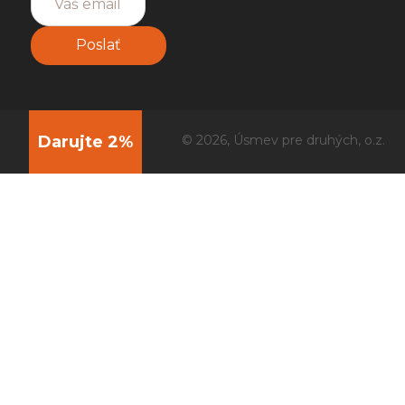
Poslať
Darujte 2%
© 2026, Úsmev pre druhých, o.z.