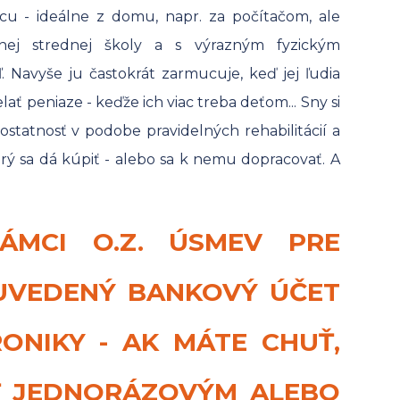
rácu - ideálne z domu, napr. za počítačom, ale
nej strednej školy a s výrazným fyzickým
 Navyše ju častokrát zarmucuje, keď jej ľudia
elať peniaze - keďže ich viac treba deťom... Sny si
mostatnosť v podobe pravidelných rehabilitácií a
 ktorý sa dá kúpiť - alebo sa k nemu dopracovať. A
ÁMCI O.Z. ÚSMEV PRE
 UVEDENÝ BANKOVÝ ÚČET
ONIKY - AK MÁTE CHUŤ,
Ť JEDNORÁZOVÝM ALEBO