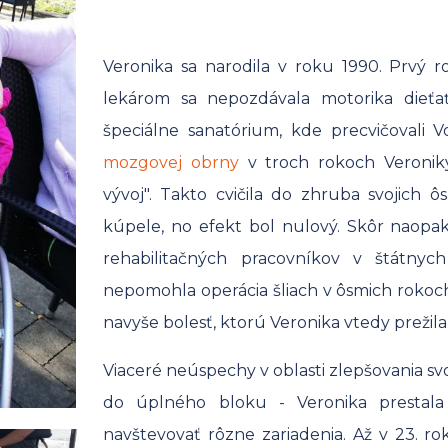
Veronika sa narodila v roku 1990. Prvý 
lekárom sa nepozdávala motorika dieťať
špeciálne sanatórium, kde precvičovali 
mozgovej obrny
v troch rokoch Veronik
vývoj". Takto cvičila do zhruba svojich 
kúpele, no efekt bol nulový. Skôr naopak,
rehabilitačných pracovníkov v štátnych 
nepomohla operácia šliach v ôsmich rokoch, 
navyše bolesť, ktorú Veronika vtedy prežila b
Viaceré neúspechy v oblasti zlepšovania svo
do úplného bloku - Veronika prestala 
navštevovať rôzne zariadenia. Až v 23. ro