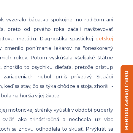
rok vyzeralo bábätko spokojne, no rodičom ani
a, preto od prvého roka začali navštevovať
Vojtovu metódu. Diagnostika spastickej
detskej
y zmenilo ponímanie lekárov na "oneskorený
ôsmich rokov. Potom vyskúšala všelijaké štátne
 zhoršilo to psychiku dieťaťa, pretože prístup
zariadeniach nebol príliš prívetivý. Situácii
keď sa stav, čo sa týka chôdze a stoja, zhoršil -
ola najhoršia v jej živote.
jej motorickej stránky vyústili v období puberty
cvičiť ako trinásťročná a nechcela už viac
koch sa znovu odhodlala to skúsiť. Prvýkrát sa