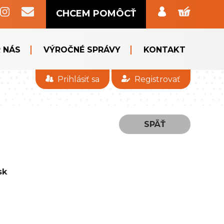
CHCEM POMÔCŤ
 NÁS
VÝROČNÉ SPRÁVY
KONTAKT
Prihlásiť sa
Registrovať
SPÄŤ
sk