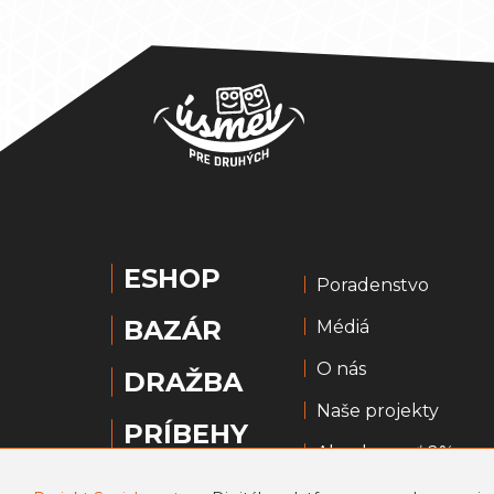
ESHOP
Poradenstvo
BAZÁR
Médiá
O nás
DRAŽBA
Naše projekty
PRÍBEHY
Ako darovať 2%
PORADŇA