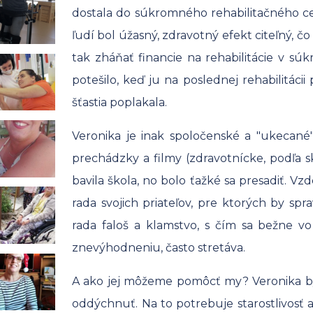
dostala do súkromného rehabilitačného centr
ľudí bol úžasný, zdravotný efekt citeľný, č
tak zháňať financie na rehabilitácie v sú
potešilo, keď ju na poslednej rehabilitácii 
šťastia poplakala.
Veronika je inak spoločenské a "ukecané" 
prechádzky a filmy (zdravotnícke, podľa s
bavila škola, no bolo ťažké sa presadiť. V
rada svojich priateľov, pre ktorých by sp
rada faloš a klamstvo, s čím sa bežne v
znevýhodneniu, často stretáva.
A ako jej môžeme pomôcť my? Veronika by s
oddýchnuť. Na to potrebuje starostlivosť asi