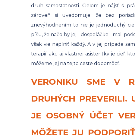
druh samostatnosti. Cieľom je nájsť si p
zároveň si uvedomuje, že bez poriad
znevýhodnením to nie je jednoduchý cieľ.
píšu, že načo by jej - dospeláčke - mali posi
však vie naplniť každý. A v jej prípade sa
terapií, ako aj vlastnej asistentky je cieľ,
môžeme jej na tejto ceste dopomôcť.
VERONIKU SME V R
DRUHÝCH PREVERILI.
JE OSOBNÝ ÚČET VER
MÔŽETE JU PODPORI