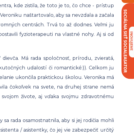
a, kde zistila, že toto je to, čo chce - prístup
o Veroniku naštartovalo, aby sa nevzdala a začala
kromných centrách. Trvá to až dodnes. Veľmi ju
postavili fyzioterapeuti na vlastné nohy. Aj si od
dievča. Má rada spoločnosť, prírodu, zvieratá,
kutočných udalostí či romantické:)). Celkom ju
zdelanie ukončila praktickou školou. Veronika má
ravila čokoľvek na svete, na druhej strane nemá
o svojom živote, aj vďaka svojmu zdravotnému
a rada osamostnatnila, aby si jej rodičia mohli
stenta / asistentky, čo jej vie zabezpečiť určitý