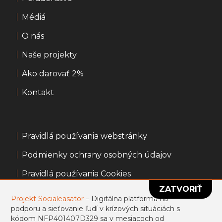
Médiá
O nás
Naše projekty
Ako darovať 2%
Kontakt
Pravidlá používania webstránky
Podmienky ochrany osobných údajov
Pravidlá používania Cookies
ZATVORIŤ
Všeobecné obchodné podmienky
Projekt Socialeasator
– Digitálna platforma na
podporu a sieťovanie ľudí v krízových situáciách s
Informácie k portálu usmevpredruhych.sk
kódom NFP401407D329 sa v mesiacoch od