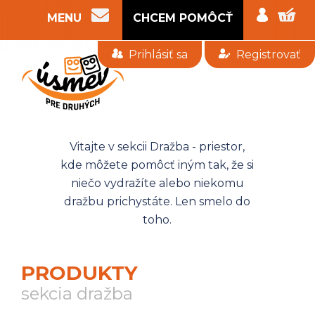
MENU
CHCEM POMÔCŤ
Poradenstvo
Prihlásiť sa
Registrovať
Naše
projekty
Podpor
nás
Vitajte v sekcii Dražba - priestor,
Výročné
správy
kde môžete pomôcť iným tak, že si
niečo vydražíte alebo niekomu
Kontakt
dražbu prichystáte. Len smelo do
toho.
CHCEM
POMÔCŤ
o
PRODUKTY
nás
sekcia dražba
naše