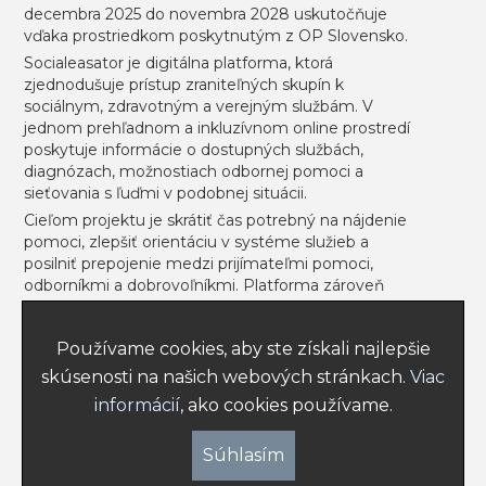
decembra 2025 do novembra 2028 uskutočňuje
Projekt sa uskutočňuje vďaka prostriedkom
vďaka prostriedkom poskytnutým z OP Slovensko.
poskytnutým z ESF.
Socialeasator je digitálna platforma, ktorá
zjednodušuje prístup zraniteľných skupín k
sociálnym, zdravotným a verejným službám. V
jednom prehľadnom a inkluzívnom online prostredí
Prihlásiť sa
Registrovať
poskytuje informácie o dostupných službách,
diagnózach, možnostiach odbornej pomoci a
sieťovania s ľuďmi v podobnej situácii.
Cieľom projektu je skrátiť čas potrebný na nájdenie
pomoci, zlepšiť orientáciu v systéme služieb a
NEWSLETTER
posilniť prepojenie medzi prijímateľmi pomoci,
odborníkmi a dobrovoľníkmi. Platforma zároveň
podporí informovanosť o inklúzii, sociálnej integrácii
a duševnom zdraví prostredníctvom komunitných
Používame cookies, aby ste získali najlepšie
funkcií, článkov a podcastov.
Poslať
skúsenosti na našich webových stránkach.
Viac
Výsledkom bude vyššia spokojnosť používateľov,
nižší stres pri hľadaní podpory, posilnenie
informácií
, ako cookies používame.
komunitnej podpory a efektívnejšie prepájanie
1
existujúcich zdrojov pomoci v prospech
Súhlasím
zraniteľných skupín.
© 2026, Úsmev pre druhých, o.z.