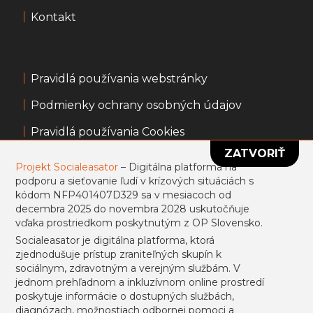
Kontakt
Pravidlá používania webstránky
Podmienky ochrany osobných údajov
Pravidlá používania Cookies
ZATVORIŤ
Všeobecné obchodné podmienky
Projekt Socialeasator
– Digitálna platforma na
podporu a sieťovanie ľudí v krízových situáciách s
Informácie k portálu usmevpredruhych.sk
kódom NFP401407D329 sa v mesiacoch od
decembra 2025 do novembra 2028 uskutočňuje
Projekt sa uskutočňuje vďaka prostriedkom
vďaka prostriedkom poskytnutým z OP Slovensko.
poskytnutým z ESF.
Socialeasator je digitálna platforma, ktorá
zjednodušuje prístup zraniteľných skupín k
sociálnym, zdravotným a verejným službám. V
jednom prehľadnom a inkluzívnom online prostredí
Prihlásiť sa
Registrovať
poskytuje informácie o dostupných službách,
diagnózach, možnostiach odbornej pomoci a