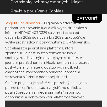
Podmienky ochrany osobných údajov
Pravidlá používania Cookies
ZATVORIŤ
Všeobecné obchodné podmienky
Projekt Socialeasator
– Digitálna platforma na
podporu a sieťovanie ľudí v krízových situáciách s
Informácie k portálu usmevpredruhych.sk
kódom NFP401407D329 sa v mesiacoch od
decembra 2025 do novembra 2028 uskutočňuje
Projekt sa uskutočňuje vďaka prostriedkom
vďaka prostriedkom poskytnutým z OP Slovensko.
poskytnutým z ESF.
Socialeasator je digitálna platforma, ktorá
zjednodušuje prístup zraniteľných skupín k
sociálnym, zdravotným a verejným službám. V
jednom prehľadnom a inkluzívnom online prostredí
Prihlásiť sa
Registrovať
poskytuje informácie o dostupných službách,
diagnózach, možnostiach odbornej pomoci a
sieťovania s ľuďmi v podobnej situácii.
Cieľom projektu je skrátiť čas potrebný na nájdenie
pomoci, zlepšiť orientáciu v systéme služieb a
NEWSLETTER
posilniť prepojenie medzi prijímateľmi pomoci,
odborníkmi a dobrovoľníkmi. Platforma zároveň
podporí informovanosť o inklúzii, sociálnej integrácii
a duševnom zdraví prostredníctvom komunitných