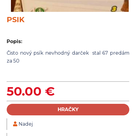
PSIK
Popis:
Čisto nový psík nevhodný darček stal 67 predám
za 50
50.00 €
HRAČKY
Nadej