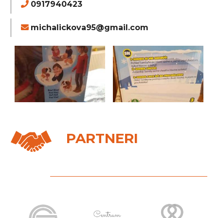
0917940423
michalickova95@gmail.com
PARTNERI