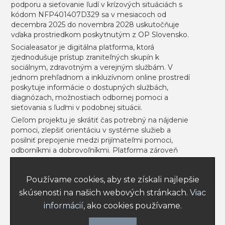
podporu a sieťovanie ľudí v krízových situáciách s
Informácie k portálu usmevpredruhych.sk
kódom NFP401407D329 sa v mesiacoch od
decembra 2025 do novembra 2028 uskutočňuje
Projekt sa uskutočňuje vďaka prostriedkom
vďaka prostriedkom poskytnutým z OP Slovensko.
poskytnutým z ESF.
Socialeasator je digitálna platforma, ktorá
zjednodušuje prístup zraniteľných skupín k
sociálnym, zdravotným a verejným službám. V
jednom prehľadnom a inkluzívnom online prostredí
Prihlásiť sa
Registrovať
poskytuje informácie o dostupných službách,
diagnózach, možnostiach odbornej pomoci a
sieťovania s ľuďmi v podobnej situácii.
Cieľom projektu je skrátiť čas potrebný na nájdenie
pomoci, zlepšiť orientáciu v systéme služieb a
NEWSLETTER
posilniť prepojenie medzi prijímateľmi pomoci,
odborníkmi a dobrovoľníkmi. Platforma zároveň
podporí informovanosť o inklúzii, sociálnej integrácii
a duševnom zdraví prostredníctvom komunitných
Používame cookies, aby ste získali najlepšie
funkcií, článkov a podcastov.
Poslať
skúsenosti na našich webových stránkach.
Viac
Výsledkom bude vyššia spokojnosť používateľov,
nižší stres pri hľadaní podpory, posilnenie
informácií
, ako cookies používame.
komunitnej podpory a efektívnejšie prepájanie
1
existujúcich zdrojov pomoci v prospech